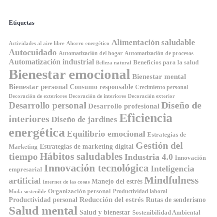
Etiquetas
Alimentación saludable
Ahorro energético
Actividades al aire libre
Autocuidado
Automatización del hogar
Automatización de procesos
Automatización industrial
Beneficios para la salud
Belleza natural
Bienestar emocional
Bienestar mental
Bienestar personal
Consumo responsable
Crecimiento personal
Decoración de exteriores
Decoración de interiores
Decoración exterior
Diseño de
Desarrollo personal
Desarrollo profesional
Eficiencia
interiores
Diseño de jardines
energética
Equilibrio emocional
Estrategias de
Gestión del
Estrategias de marketing digital
Marketing
tiempo
Hábitos saludables
Industria 4.0
Innovación
Innovación tecnológica
Inteligencia
empresarial
Mindfulness
artificial
Manejo del estrés
Internet de las cosas
Organización personal
Productividad laboral
Moda sostenible
Reducción del estrés
Rutas de senderismo
Productividad personal
Salud mental
Salud y bienestar
Sostenibilidad Ambiental