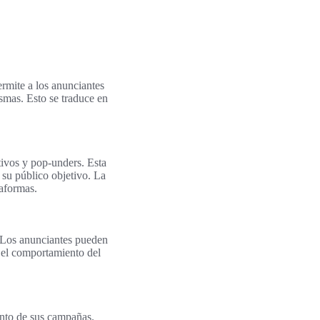
rmite a los anunciantes
ismas. Esto se traduce en
ivos y pop-unders. Esta
 su público objetivo. La
taformas.
. Los anunciantes pueden
n el comportamiento del
ento de sus campañas.