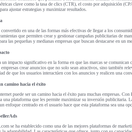
tricas clave como la tasa de clics (CTR), el costo por adquisición (CP
para ajustar estrategias y maximizar resultados.
va
a convertido en una de las formas más efectivas de llegar a los consumid
rramientas que permiten crear y gestionar campañas publicitarias de mane
para las pequeñas y medianas empresas que buscan destacarse en un m
pacto
 un impacto significativo en la forma en que las marcas se comunican c
 empresas crear anuncios que no solo sean atractivos, sino también rele
ad de que los usuarios interactúen con los anuncios y realicen una conv
un camino hacia el éxito
internet puede ser un camino hacia el éxito para muchas empresas. Con 
 a una plataforma que les permite maximizar su inversión publicitaria.
un enfoque centrado en el usuario hace que esta plataforma sea una opci
pellerAds
com se ha establecido como una de las mejores plataformas de marketing
y la adaptabilidad. Las características que ofrece, junto con su capaci