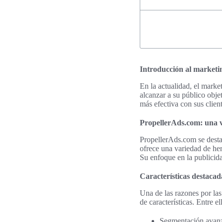
Introducción al marketin
En la actualidad, el marke
alcanzar a su público obje
más efectiva con sus clien
PropellerAds.com: una v
PropellerAds.com se desta
ofrece una variedad de her
Su enfoque en la publicida
Características destaca
Una de las razones por la
de características. Entre e
Segmentación avanz