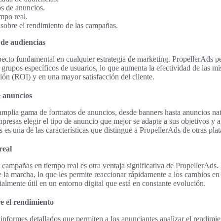
s de anuncios.
mpo real.
 sobre el rendimiento de las campañas.
de audiencias
ecto fundamental en cualquier estrategia de marketing. PropellerAds pe
 grupos específicos de usuarios, lo que aumenta la efectividad de las m
ión (ROI) y en una mayor satisfacción del cliente.
e anuncios
amplia gama de formatos de anuncios, desde banners hasta anuncios nat
mpresas elegir el tipo de anuncio que mejor se adapte a sus objetivos y a
s es una de las características que distingue a PropellerAds de otras pla
real
 campañas en tiempo real es otra ventaja significativa de PropellerAds
e la marcha, lo que les permite reaccionar rápidamente a los cambios e
almente útil en un entorno digital que está en constante evolución.
e el rendimiento
informes detallados que permiten a los anunciantes analizar el rendimi