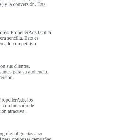
A) y la conversión. Esta
ores. PropellerAds facilita
ra sencilla. Esto es
ercado competitivo.
on sus clientes.
vantes para su audiencia.
ersión.
PropellerAds, los
 La combinación de
ón atractiva.
 digital gracias a su
dad para optimizar campañas