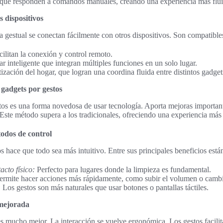
s que responden a comandos manuales, creando una experiencia más flui
 dispositivos
 gestual se conectan fácilmente con otros dispositivos. Son compatible
ilitan la conexión y control remoto.
r inteligente que integran múltiples funciones en un solo lugar.
zación del hogar, que logran una coordina fluida entre distintos gadget
 gadgets por gestos
tos es una forma novedosa de usar tecnología. Aporta mejoras importa
 Este método supera a los tradicionales, ofreciendo una experiencia más f
todos de control
 hace que todo sea más intuitivo. Entre sus principales beneficios está
acto físico:
Perfecto para lugares donde la limpieza es fundamental.
rmite hacer acciones más rápidamente, como subir el volumen o cambi
:
Los gestos son más naturales que usar botones o pantallas táctiles.
 mejorada
es mucho mejor. La interacción se vuelve ergonómica. Los gestos facilit