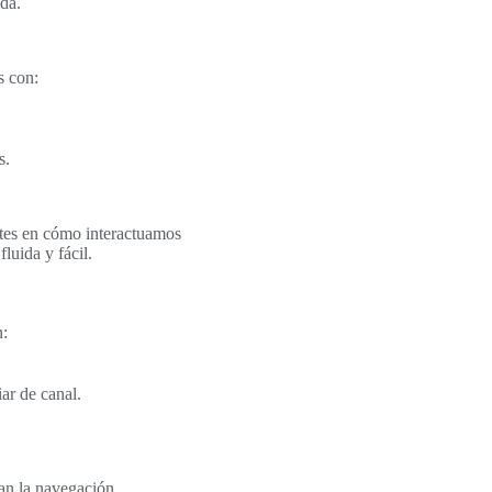
da.
s con:
s.
ntes en cómo interactuamos
luida y fácil.
n:
ar de canal.
an la navegación,