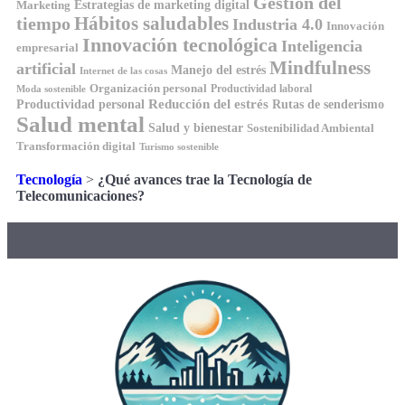
Gestión del
Estrategias de marketing digital
Marketing
tiempo
Hábitos saludables
Industria 4.0
Innovación
Innovación tecnológica
Inteligencia
empresarial
Mindfulness
artificial
Manejo del estrés
Internet de las cosas
Organización personal
Productividad laboral
Moda sostenible
Reducción del estrés
Rutas de senderismo
Productividad personal
Salud mental
Salud y bienestar
Sostenibilidad Ambiental
Transformación digital
Turismo sostenible
Tecnología
>
¿Qué avances trae la Tecnología de
Telecomunicaciones?