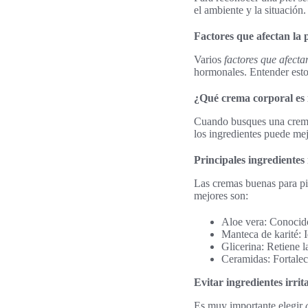
el ambiente y la situación
Factores que afectan la p
Varios
factores que afectan
hormonales. Entender estos
¿Qué crema corporal es i
Cuando busques una crema p
los ingredientes puede mej
Principales ingrediente
Las cremas buenas para pie
mejores son:
Aloe vera: Conocido
Manteca de karité: Id
Glicerina: Retiene 
Ceramidas: Fortalec
Evitar ingredientes irrit
Es muy importante elegir