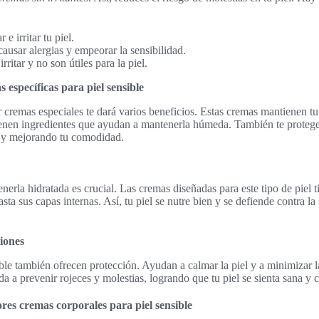
e irritar tu piel.
ausar alergias y empeorar la sensibilidad.
ritar y no son útiles para la piel.
 específicas para piel sensible
ar cremas especiales te dará varios beneficios. Estas cremas mantienen tu 
ienen ingredientes que ayudan a mantenerla húmeda. También te protegen
n y mejorando tu comodidad.
enerla hidratada es crucial. Las cremas diseñadas para este tipo de piel 
asta sus capas internas. Así, tu piel se nutre bien y se defiende contra la
ciones
ble también ofrecen protección. Ayudan a calmar la piel y a minimizar l
uda a prevenir rojeces y molestias, logrando que tu piel se sienta sana y
res cremas corporales para piel sensible