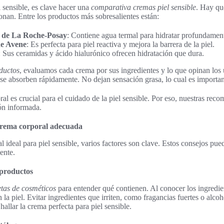
 sensible, es clave hacer una
comparativa cremas piel sensible
. Hay que
nan. Entre los productos más sobresalientes están:
 de La Roche-Posay
: Contiene agua termal para hidratar profundament
e Avene
: Es perfecta para piel reactiva y mejora la barrera de la piel.
: Sus ceramidas y ácido hialurónico ofrecen hidratación que dura.
oductos
, evaluamos cada crema por sus ingredientes y lo que opinan los
e absorben rápidamente. No dejan sensación grasa, lo cual es important
ral es crucial para el cuidado de la piel sensible. Por eso, nuestras re
ón informada.
 crema corporal adecuada
l ideal para piel sensible, varios factores son clave. Estos consejos pue
ente.
 productos
etas de cosméticos
para entender qué contienen. Al conocer los ingredie
 la piel. Evitar ingredientes que irriten, como fragancias fuertes o alco
hallar la crema perfecta para piel sensible.