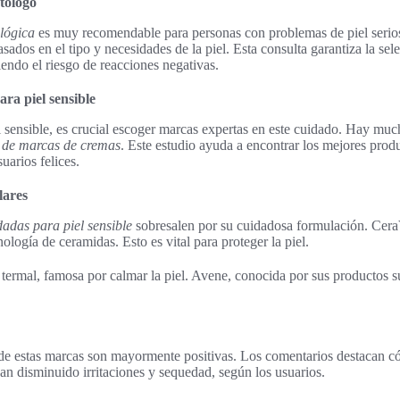
tólogo
lógica
es muy recomendable para personas con problemas de piel serio
sados en el tipo y necesidades de la piel. Esta consulta garantiza la se
iendo el riesgo de reacciones negativas.
a piel sensible
 sensible, es crucial escoger marcas expertas en este cuidado. Hay muc
s de marcas de cremas
. Este estudio ayuda a encontrar los mejores prod
uarios felices.
lares
das para piel sensible
sobresalen por su cuidadosa formulación. CeraV
logía de ceramidas. Esto es vital para proteger la piel.
ermal, famosa por calmar la piel. Avene, conocida por sus productos su
e estas marcas son mayormente positivas. Los comentarios destacan c
 Han disminuido irritaciones y sequedad, según los usuarios.