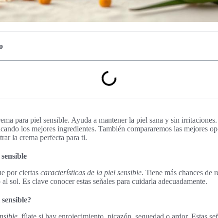
o
rema para piel sensible. Ayuda a mantener la piel sana y sin irritacion
tacando los mejores ingredientes. También compararemos las mejores op
trar la crema perfecta para ti.
 sensible
ue por ciertas
características de la piel sensible
. Tiene más chances de re
 o al sol. Es clave conocer estas señales para cuidarla adecuadamente.
 sensible?
ensible
, fíjate si hay enrojecimiento, picazón, sequedad o ardor. Estas s