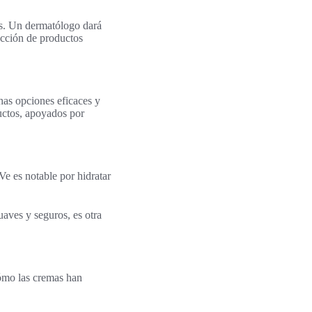
s. Un dermatólogo dará
lección de productos
has opciones eficaces y
uctos, apoyados por
e es notable por hidratar
aves y seguros, es otra
ómo las cremas han