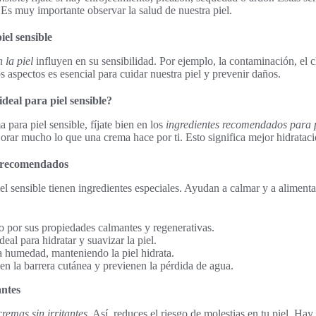
. Es muy importante observar la salud de nuestra piel.
iel sensible
 la piel
influyen en su sensibilidad. Por ejemplo, la contaminación, el c
 aspectos es esencial para cuidar nuestra piel y prevenir daños.
deal para piel sensible?
ara piel sensible, fíjate bien en los
ingredientes recomendados para p
orar mucho lo que una crema hace por ti. Esto significa mejor hidrataci
s recomendados
l sensible tienen ingredientes especiales. Ayudan a calmar y a alimentar
 por sus propiedades calmantes y regenerativas.
eal para hidratar y suavizar la piel.
la humedad, manteniendo la piel hidrata.
en la barrera cutánea y previenen la pérdida de agua.
antes
cremas sin irritantes
. Así, reduces el riesgo de molestias en tu piel. Hay