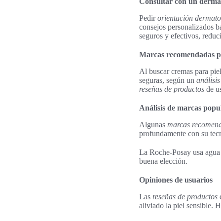
Consultar con un derma
Pedir
orientación dermato
consejos personalizados ba
seguros y efectivos, reduc
Marcas recomendadas par
Al buscar cremas para piel
seguras, según un
análisi
reseñas de productos
de us
Análisis de marcas popu
Algunas
marcas recomenda
profundamente con su tecno
La Roche-Posay usa agua t
buena elección.
Opiniones de usuarios
Las
reseñas de productos
d
aliviado la piel sensible.