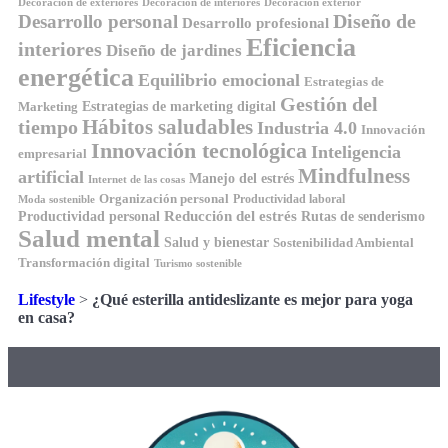
Decoración de exteriores
Decoración de interiores
Decoración exterior
Diseño de
Desarrollo personal
Desarrollo profesional
Eficiencia
interiores
Diseño de jardines
energética
Equilibrio emocional
Estrategias de
Gestión del
Estrategias de marketing digital
Marketing
tiempo
Hábitos saludables
Industria 4.0
Innovación
Innovación tecnológica
Inteligencia
empresarial
Mindfulness
artificial
Manejo del estrés
Internet de las cosas
Organización personal
Productividad laboral
Moda sostenible
Reducción del estrés
Rutas de senderismo
Productividad personal
Salud mental
Salud y bienestar
Sostenibilidad Ambiental
Transformación digital
Turismo sostenible
Lifestyle
>
¿Qué esterilla antideslizante es mejor para yoga
en casa?