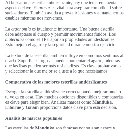
Al buscar una esterilla antideslizante, hay que tener en cuenta
aspectos clave. El
grosor
es vital para asegurar comodidad sobre
suelos duros. También ayuda a prevenir lesiones y a mantenernos
estables mientras nos movemos.
La
ergonomía
es igualmente importante. Una buena esterilla
debe adaptarse al cuerpo y permitir movimientos fluidos. Los
materiales
como el TPE aportan propiedades antideslizantes.
Esto mejora el agarre y la seguridad durante nuestro ejercicio.
La textura de la esterilla también influye en cómo nos sentimos al
usarla. Superficies rugosas pueden aumentar el agarre, mientras
que las lisas pueden ser más resbaladizas. Es clave probar varias
y seleccionar la que mejor se ajuste a lo que necesitamos.
Comparativa de las mejores esterillas antideslizantes
Escoger la esterilla antideslizante correcta puede mejorar mucho
tu yoga en casa. Hay muchas opciones disponibles y compararlas
es clave para elegir bien. Analizar marcas como
Manduka
,
Liforme
y
Gaiam
proporciona datos clave para esta decisión.
Análisis de marcas populares
Las esterillas de
Manduka
son famosas por su gran agarre y