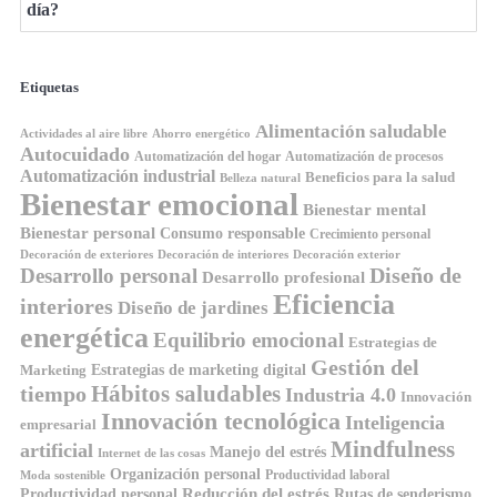
día?
Etiquetas
Alimentación saludable
Ahorro energético
Actividades al aire libre
Autocuidado
Automatización del hogar
Automatización de procesos
Automatización industrial
Beneficios para la salud
Belleza natural
Bienestar emocional
Bienestar mental
Bienestar personal
Consumo responsable
Crecimiento personal
Decoración de exteriores
Decoración de interiores
Decoración exterior
Diseño de
Desarrollo personal
Desarrollo profesional
Eficiencia
interiores
Diseño de jardines
energética
Equilibrio emocional
Estrategias de
Gestión del
Estrategias de marketing digital
Marketing
Hábitos saludables
tiempo
Industria 4.0
Innovación
Innovación tecnológica
Inteligencia
empresarial
Mindfulness
artificial
Manejo del estrés
Internet de las cosas
Organización personal
Productividad laboral
Moda sostenible
Reducción del estrés
Rutas de senderismo
Productividad personal