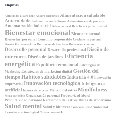
Etiquetas
Alimentación saludable
Ahorro energético
Actividades al aire libre
Autocuidado
Automatización del hogar
Automatización de procesos
Automatización industrial
Beneficios para la salud
Belleza natural
Bienestar emocional
Bienestar mental
Bienestar personal
Consumo responsable
Crecimiento personal
Decoración de exteriores
Decoración de interiores
Decoración exterior
Diseño de
Desarrollo personal
Desarrollo profesional
Eficiencia
interiores
Diseño de jardines
energética
Equilibrio emocional
Estrategias de
Gestión del
Estrategias de marketing digital
Marketing
tiempo
Hábitos saludables
Industria 4.0
Innovación
Innovación tecnológica
Inteligencia
empresarial
Mindfulness
artificial
Manejo del estrés
Internet de las cosas
Organización personal
Productividad laboral
Moda sostenible
Reducción del estrés
Rutas de senderismo
Productividad personal
Salud mental
Salud y bienestar
Sostenibilidad Ambiental
Transformación digital
Turismo sostenible