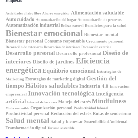
Etiquetas
Alimentación saludable
Ahorro energético
Actividades al aire libre
Autocuidado
Automatización del hogar
Automatización de procesos
Automatización industrial
Beneficios para la salud
Belleza natural
Bienestar emocional
Bienestar mental
Bienestar personal
Consumo responsable
Crecimiento personal
Decoración de exteriores
Decoración de interiores
Decoración exterior
Diseño de
Desarrollo personal
Desarrollo profesional
Eficiencia
interiores
Diseño de jardines
energética
Equilibrio emocional
Estrategias de
Gestión del
Estrategias de marketing digital
Marketing
Hábitos saludables
tiempo
Industria 4.0
Innovación
Innovación tecnológica
Inteligencia
empresarial
Mindfulness
artificial
Manejo del estrés
Internet de las cosas
Organización personal
Productividad laboral
Moda sostenible
Reducción del estrés
Rutas de senderismo
Productividad personal
Salud mental
Salud y bienestar
Sostenibilidad Ambiental
Transformación digital
Turismo sostenible