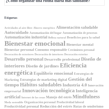
¿Cómo organizar una rutina diaria más saludable?
Etiquetas
Alimentación saludable
Ahorro energético
Actividades al aire libre
Autocuidado
Automatización del hogar
Automatización de procesos
Automatización industrial
Beneficios para la salud
Belleza natural
Bienestar emocional
Bienestar mental
Bienestar personal
Consumo responsable
Crecimiento personal
Decoración de exteriores
Decoración de interiores
Decoración exterior
Diseño de
Desarrollo personal
Desarrollo profesional
Eficiencia
interiores
Diseño de jardines
energética
Equilibrio emocional
Estrategias de
Gestión del
Estrategias de marketing digital
Marketing
tiempo
Hábitos saludables
Industria 4.0
Innovación
Innovación tecnológica
Inteligencia
empresarial
Mindfulness
artificial
Manejo del estrés
Internet de las cosas
Organización personal
Productividad laboral
Moda sostenible
Reducción del estrés
Rutas de senderismo
Productividad personal