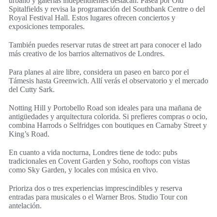
urbano y galerías independientes destacan. Pasea por Old
Spitalfields y revisa la programación del Southbank Centre o del
Royal Festival Hall. Estos lugares ofrecen conciertos y
exposiciones temporales.
También puedes reservar rutas de street art para conocer el lado
más creativo de los barrios alternativos de Londres.
Para planes al aire libre, considera un paseo en barco por el
Támesis hasta Greenwich. Allí verás el observatorio y el mercado
del Cutty Sark.
Notting Hill y Portobello Road son ideales para una mañana de
antigüedades y arquitectura colorida. Si prefieres compras o ocio,
combina Harrods o Selfridges con boutiques en Carnaby Street y
King’s Road.
En cuanto a vida nocturna, Londres tiene de todo: pubs
tradicionales en Covent Garden y Soho, rooftops con vistas
como Sky Garden, y locales con música en vivo.
Prioriza dos o tres experiencias imprescindibles y reserva
entradas para musicales o el Warner Bros. Studio Tour con
antelación.