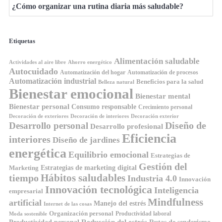
¿Cómo organizar una rutina diaria más saludable?
Etiquetas
Alimentación saludable
Ahorro energético
Actividades al aire libre
Autocuidado
Automatización del hogar
Automatización de procesos
Automatización industrial
Beneficios para la salud
Belleza natural
Bienestar emocional
Bienestar mental
Bienestar personal
Consumo responsable
Crecimiento personal
Decoración de exteriores
Decoración de interiores
Decoración exterior
Diseño de
Desarrollo personal
Desarrollo profesional
Eficiencia
interiores
Diseño de jardines
energética
Equilibrio emocional
Estrategias de
Gestión del
Estrategias de marketing digital
Marketing
tiempo
Hábitos saludables
Industria 4.0
Innovación
Innovación tecnológica
Inteligencia
empresarial
Mindfulness
artificial
Manejo del estrés
Internet de las cosas
Organización personal
Productividad laboral
Moda sostenible
Reducción del estrés
Rutas de senderismo