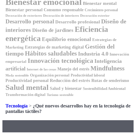
Bienestar emocional
Bienestar mental
Bienestar personal
Consumo responsable
Crecimiento personal
Decoración de exteriores
Decoración de interiores
Decoración exterior
Diseño de
Desarrollo personal
Desarrollo profesional
Eficiencia
interiores
Diseño de jardines
energética
Equilibrio emocional
Estrategias de
Gestión del
Estrategias de marketing digital
Marketing
tiempo
Hábitos saludables
Industria 4.0
Innovación
Innovación tecnológica
Inteligencia
empresarial
Mindfulness
artificial
Manejo del estrés
Internet de las cosas
Organización personal
Productividad laboral
Moda sostenible
Reducción del estrés
Rutas de senderismo
Productividad personal
Salud mental
Salud y bienestar
Sostenibilidad Ambiental
Transformación digital
Turismo sostenible
Tecnología
>
¿Qué nuevos desarrollos hay en la tecnología de
pantallas táctiles?