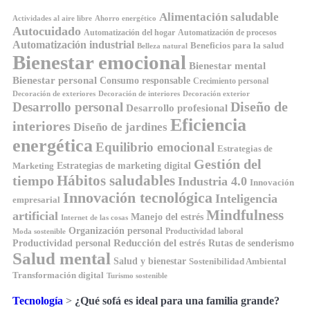
Alimentación saludable
Ahorro energético
Actividades al aire libre
Autocuidado
Automatización del hogar
Automatización de procesos
Automatización industrial
Beneficios para la salud
Belleza natural
Bienestar emocional
Bienestar mental
Bienestar personal
Consumo responsable
Crecimiento personal
Decoración de exteriores
Decoración de interiores
Decoración exterior
Diseño de
Desarrollo personal
Desarrollo profesional
Eficiencia
interiores
Diseño de jardines
energética
Equilibrio emocional
Estrategias de
Gestión del
Estrategias de marketing digital
Marketing
Hábitos saludables
tiempo
Industria 4.0
Innovación
Innovación tecnológica
Inteligencia
empresarial
Mindfulness
artificial
Manejo del estrés
Internet de las cosas
Organización personal
Productividad laboral
Moda sostenible
Reducción del estrés
Rutas de senderismo
Productividad personal
Salud mental
Salud y bienestar
Sostenibilidad Ambiental
Transformación digital
Turismo sostenible
Tecnología
>
¿Qué sofá es ideal para una familia grande?