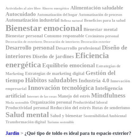
Alimentación saludable
Ahorro energético
Actividades al aire libre
Autocuidado
Automatización del hogar
Automatización de procesos
Automatización industrial
Beneficios para la salud
Belleza natural
Bienestar emocional
Bienestar mental
Bienestar personal
Consumo responsable
Crecimiento personal
Decoración de exteriores
Decoración de interiores
Decoración exterior
Diseño de
Desarrollo personal
Desarrollo profesional
Eficiencia
interiores
Diseño de jardines
energética
Equilibrio emocional
Estrategias de
Gestión del
Estrategias de marketing digital
Marketing
Hábitos saludables
tiempo
Industria 4.0
Innovación
Innovación tecnológica
Inteligencia
empresarial
Mindfulness
artificial
Manejo del estrés
Internet de las cosas
Organización personal
Productividad laboral
Moda sostenible
Reducción del estrés
Rutas de senderismo
Productividad personal
Salud mental
Salud y bienestar
Sostenibilidad Ambiental
Transformación digital
Turismo sostenible
Jardin
>
¿Qué tipo de toldo es ideal para tu espacio exterior?