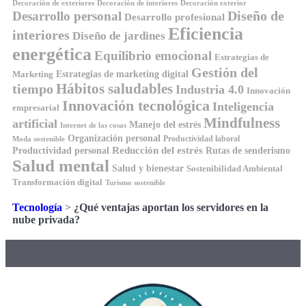
Decoración de exteriores
Decoración de interiores
Decoración exterior
Diseño de
Desarrollo personal
Desarrollo profesional
Eficiencia
interiores
Diseño de jardines
energética
Equilibrio emocional
Estrategias de
Gestión del
Estrategias de marketing digital
Marketing
Hábitos saludables
tiempo
Industria 4.0
Innovación
Innovación tecnológica
Inteligencia
empresarial
Mindfulness
artificial
Manejo del estrés
Internet de las cosas
Organización personal
Productividad laboral
Moda sostenible
Reducción del estrés
Rutas de senderismo
Productividad personal
Salud mental
Salud y bienestar
Sostenibilidad Ambiental
Transformación digital
Turismo sostenible
Tecnología
>
¿Qué ventajas aportan los servidores en la
nube privada?