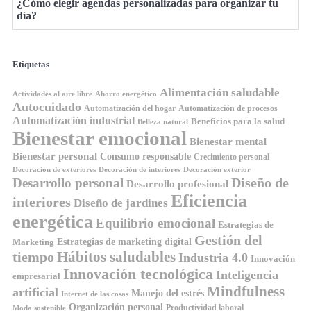
¿Cómo elegir agendas personalizadas para organizar tu
día?
Etiquetas
Alimentación saludable
Ahorro energético
Actividades al aire libre
Autocuidado
Automatización del hogar
Automatización de procesos
Automatización industrial
Beneficios para la salud
Belleza natural
Bienestar emocional
Bienestar mental
Bienestar personal
Consumo responsable
Crecimiento personal
Decoración de exteriores
Decoración de interiores
Decoración exterior
Diseño de
Desarrollo personal
Desarrollo profesional
Eficiencia
interiores
Diseño de jardines
energética
Equilibrio emocional
Estrategias de
Gestión del
Estrategias de marketing digital
Marketing
Hábitos saludables
tiempo
Industria 4.0
Innovación
Innovación tecnológica
Inteligencia
empresarial
Mindfulness
artificial
Manejo del estrés
Internet de las cosas
Organización personal
Productividad laboral
Moda sostenible