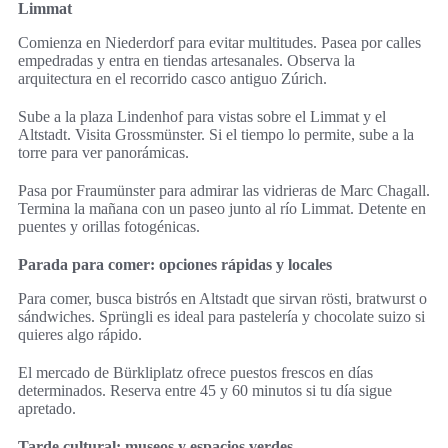
Limmat
Comienza en Niederdorf para evitar multitudes. Pasea por calles
empedradas y entra en tiendas artesanales. Observa la
arquitectura en el recorrido casco antiguo Zúrich.
Sube a la plaza Lindenhof para vistas sobre el Limmat y el
Altstadt. Visita Grossmünster. Si el tiempo lo permite, sube a la
torre para ver panorámicas.
Pasa por Fraumünster para admirar las vidrieras de Marc Chagall.
Termina la mañana con un paseo junto al río Limmat. Detente en
puentes y orillas fotogénicas.
Parada para comer: opciones rápidas y locales
Para comer, busca bistrós en Altstadt que sirvan rösti, bratwurst o
sándwiches. Sprüngli es ideal para pastelería y chocolate suizo si
quieres algo rápido.
El mercado de Bürkliplatz ofrece puestos frescos en días
determinados. Reserva entre 45 y 60 minutos si tu día sigue
apretado.
Tarde cultural: museos y espacios verdes