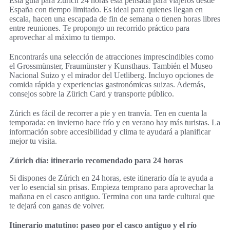
Esta guía para Zúrich 24 horas está pensada para viajeros desde
España con tiempo limitado. Es ideal para quienes llegan en
escala, hacen una escapada de fin de semana o tienen horas libres
entre reuniones. Te propongo un recorrido práctico para
aprovechar al máximo tu tiempo.
Encontrarás una selección de atracciones imprescindibles como
el Grossmünster, Fraumünster y Kunsthaus. También el Museo
Nacional Suizo y el mirador del Uetliberg. Incluyo opciones de
comida rápida y experiencias gastronómicas suizas. Además,
consejos sobre la Zürich Card y transporte público.
Zúrich es fácil de recorrer a pie y en tranvía. Ten en cuenta la
temporada: en invierno hace frío y en verano hay más turistas. La
información sobre accesibilidad y clima te ayudará a planificar
mejor tu visita.
Zúrich día: itinerario recomendado para 24 horas
Si dispones de Zúrich en 24 horas, este itinerario día te ayuda a
ver lo esencial sin prisas. Empieza temprano para aprovechar la
mañana en el casco antiguo. Termina con una tarde cultural que
te dejará con ganas de volver.
Itinerario matutino: paseo por el casco antiguo y el río