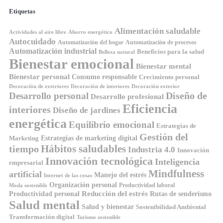
Etiquetas
Alimentación saludable
Ahorro energético
Actividades al aire libre
Autocuidado
Automatización del hogar
Automatización de procesos
Automatización industrial
Beneficios para la salud
Belleza natural
Bienestar emocional
Bienestar mental
Bienestar personal
Consumo responsable
Crecimiento personal
Decoración de exteriores
Decoración de interiores
Decoración exterior
Diseño de
Desarrollo personal
Desarrollo profesional
Eficiencia
interiores
Diseño de jardines
energética
Equilibrio emocional
Estrategias de
Gestión del
Estrategias de marketing digital
Marketing
Hábitos saludables
tiempo
Industria 4.0
Innovación
Innovación tecnológica
Inteligencia
empresarial
Mindfulness
artificial
Manejo del estrés
Internet de las cosas
Organización personal
Productividad laboral
Moda sostenible
Reducción del estrés
Rutas de senderismo
Productividad personal
Salud mental
Salud y bienestar
Sostenibilidad Ambiental
Transformación digital
Turismo sostenible