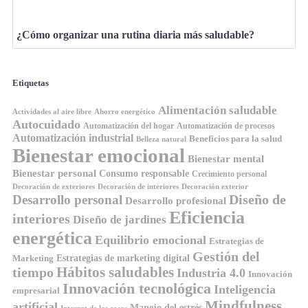
¿Cómo organizar una rutina diaria más saludable?
Etiquetas
Alimentación saludable
Ahorro energético
Actividades al aire libre
Autocuidado
Automatización del hogar
Automatización de procesos
Automatización industrial
Beneficios para la salud
Belleza natural
Bienestar emocional
Bienestar mental
Bienestar personal
Consumo responsable
Crecimiento personal
Decoración de exteriores
Decoración de interiores
Decoración exterior
Diseño de
Desarrollo personal
Desarrollo profesional
Eficiencia
interiores
Diseño de jardines
energética
Equilibrio emocional
Estrategias de
Gestión del
Estrategias de marketing digital
Marketing
tiempo
Hábitos saludables
Industria 4.0
Innovación
Innovación tecnológica
Inteligencia
empresarial
Mindfulness
artificial
Manejo del estrés
Internet de las cosas