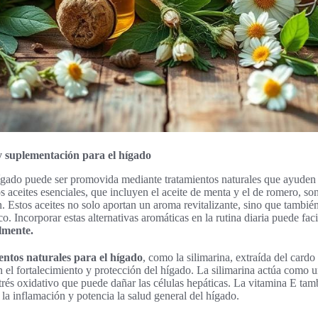
y suplementación para el hígado
gado puede ser promovida mediante tratamientos naturales que ayuden a 
aceites esenciales, que incluyen el aceite de menta y el de romero, so
 Estos aceites no solo aportan un aroma revitalizante, sino que tambié
. Incorporar estas alternativas aromáticas en la rutina diaria puede faci
lmente.
ntos naturales para el hígado
, como la silimarina, extraída del card
en el fortalecimiento y protección del hígado. La silimarina actúa como u
rés oxidativo que puede dañar las células hepáticas. La vitamina E tamb
a inflamación y potencia la salud general del hígado.