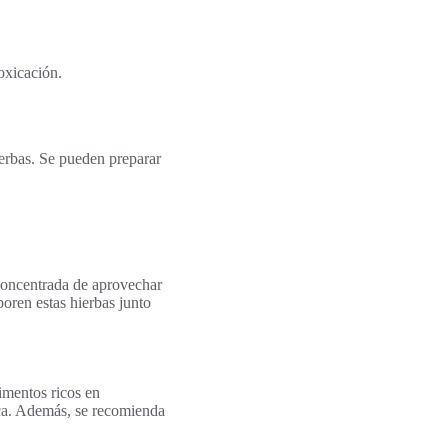
oxicación.
ierbas. Se pueden preparar
concentrada de aprovechar
poren estas hierbas junto
limentos ricos en
tica. Además, se recomienda