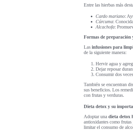
Entre las hierbas más dest
Cardo mariano
: Ay
Cúrcuma
: Conocida
Alcachofa
: Promueve
Formas de preparación
Las
infusiones para limp
de la siguiente manera:
Hervir agua y agrega
Dejar reposar duran
Consumir dos veces 
También se encuentran dis
sus beneficios. Los remedi
con frutas y verduras.
Dieta detox y su import
Adoptar una
dieta detox 
antioxidantes como frutas 
limitar el consumo de alco