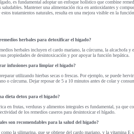
 hígado, es fundamental adoptar un enfoque holístico que combine remedi
 saludables. Mantener una alimentación rica en antioxidantes y compues
 estos tratamientos naturales, resulta en una mejora visible en la función
remedios herbales para detoxificar el hígado?
edios herbales incluyen el cardo mariano, la cúrcuma, la alcachofa y el
sus propiedades de desintoxicación y por apoyar la función hepática.
r infusiones para limpiar el hígado?
reparar utilizando hierbas secas o frescas. Por ejemplo, se puede hervi
ano o cúrcuma. Dejar reposar de 5 a 10 minutos antes de colar y consum
a dieta detox para el hígado?
 rica en frutas, verduras y alimentos integrales es fundamental, ya que c
fectividad de los remedios caseros para desintoxicar el hígado.
les son recomendables para la salud del hígado?
como la silimarina, que se obtiene del cardo mariano, y la vitamina E 