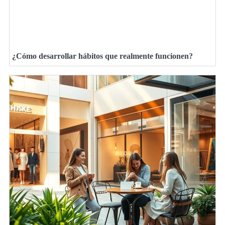
¿Cómo desarrollar hábitos que realmente funcionen?