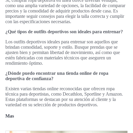
Sí, comprar ropa deportiva en línea ofrece diversas ventajas,
como una amplia variedad de opciones, la facilidad de comparar
precios y la comodidad de adquirir productos desde casa. Es
importante seguir consejos para elegir la talla correcta y cumplir
con las especificaciones necesarias.
¿Qué tipos de outfits deportivos son ideales para entrenar?
Los outfits deportivos ideales para entrenar son aquellos que
brindan comodidad, soporte y estilo. Busque prendas que se
ajusten bien y permitan libertad de movimiento, así como que
estén fabricadas con materiales técnicos que aseguren un
rendimiento óptimo.
¿Dónde puedo encontrar una tienda online de ropa
deportiva de confianza?
Existen varias tiendas online reconocidas que ofrecen ropa
técnica para deportistas, como Decathlon, Sportline y Amazon.
Estas plataformas se destacan por su atención al cliente y la
variedad en su selección de productos deportivos.
Mas