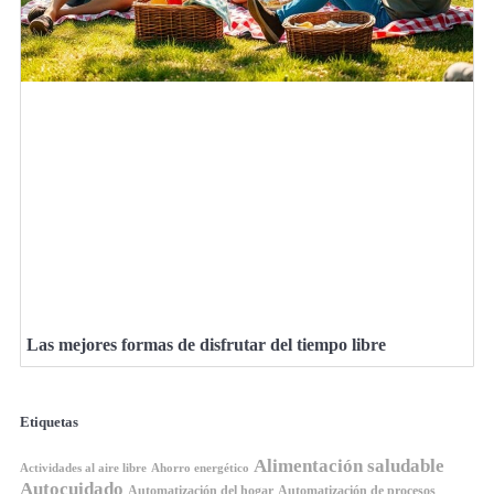
Las mejores formas de disfrutar del tiempo libre
Etiquetas
Alimentación saludable
Ahorro energético
Actividades al aire libre
Autocuidado
Automatización del hogar
Automatización de procesos