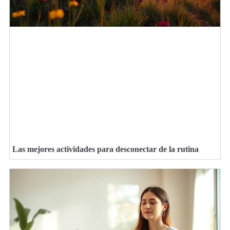
Las mejores actividades para desconectar de la rutina