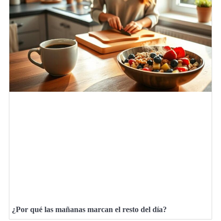
¿Por qué las mañanas marcan el resto del día?