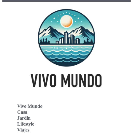
Vivo Mundo
Casa
Jardin
Lifestyle
Viajes