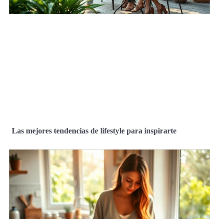
Las mejores tendencias de lifestyle para inspirarte