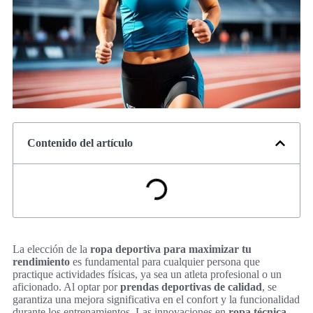
Contenido del artículo
La elección de la
ropa deportiva para maximizar tu
rendimiento
es fundamental para cualquier persona que
practique actividades físicas, ya sea un atleta profesional o un
aficionado. Al optar por
prendas deportivas de calidad
, se
garantiza una mejora significativa en el confort y la funcionalidad
durante los entrenamientos. Las innovaciones en
ropa técnica