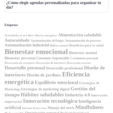
¿Cómo elegir agendas personalizadas para organizar tu
día?
Etiquetas
Alimentación saludable
Ahorro energético
Actividades al aire libre
Autocuidado
Automatización del hogar
Automatización de procesos
Automatización industrial
Beneficios para la salud
Belleza natural
Bienestar emocional
Bienestar mental
Bienestar personal
Consumo responsable
Crecimiento personal
Decoración de exteriores
Decoración de interiores
Decoración exterior
Diseño de
Desarrollo personal
Desarrollo profesional
Eficiencia
interiores
Diseño de jardines
energética
Equilibrio emocional
Estrategias de
Gestión del
Estrategias de marketing digital
Marketing
Hábitos saludables
tiempo
Industria 4.0
Innovación
Innovación tecnológica
Inteligencia
empresarial
Mindfulness
artificial
Manejo del estrés
Internet de las cosas
Organización personal
Productividad laboral
Moda sostenible