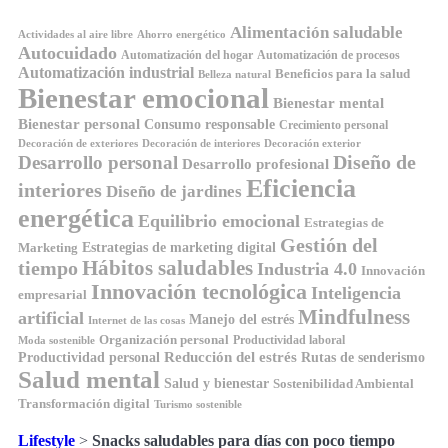
Alimentación saludable
Ahorro energético
Actividades al aire libre
Autocuidado
Automatización del hogar
Automatización de procesos
Automatización industrial
Beneficios para la salud
Belleza natural
Bienestar emocional
Bienestar mental
Bienestar personal
Consumo responsable
Crecimiento personal
Decoración de exteriores
Decoración de interiores
Decoración exterior
Diseño de
Desarrollo personal
Desarrollo profesional
Eficiencia
interiores
Diseño de jardines
energética
Equilibrio emocional
Estrategias de
Gestión del
Estrategias de marketing digital
Marketing
tiempo
Hábitos saludables
Industria 4.0
Innovación
Innovación tecnológica
Inteligencia
empresarial
Mindfulness
artificial
Manejo del estrés
Internet de las cosas
Organización personal
Productividad laboral
Moda sostenible
Reducción del estrés
Rutas de senderismo
Productividad personal
Salud mental
Salud y bienestar
Sostenibilidad Ambiental
Transformación digital
Turismo sostenible
Lifestyle
>
Snacks saludables para días con poco tiempo