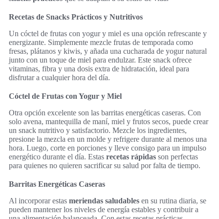
Recetas de Snacks Prácticos y Nutritivos
Un cóctel de frutas con yogur y miel es una opción refrescante y
energizante. Simplemente mezcle frutas de temporada como
fresas, plátanos y kiwis, y añada una cucharada de yogur natural
junto con un toque de miel para endulzar. Este snack ofrece
vitaminas, fibra y una dosis extra de hidratación, ideal para
disfrutar a cualquier hora del día.
Cóctel de Frutas con Yogur y Miel
Otra opción excelente son las barritas energéticas caseras. Con
solo avena, mantequilla de maní, miel y frutos secos, puede crear
un snack nutritivo y satisfactorio. Mezcle los ingredientes,
presione la mezcla en un molde y refrigere durante al menos una
hora. Luego, corte en porciones y lleve consigo para un impulso
energético durante el día. Estas
recetas rápidas
son perfectas
para quienes no quieren sacrificar su salud por falta de tiempo.
Barritas Energéticas Caseras
Al incorporar estas
meriendas saludables
en su rutina diaria, se
pueden mantener los niveles de energía estables y contribuir a
una alimentación balanceada. Con estas recetas prácticas,