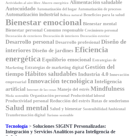
Alimentación saludable
Ahorro energético
Actividades al aire libre
Autocuidado
Automatización del hogar
Automatización de procesos
Automatización industrial
Beneficios para la salud
Belleza natural
Bienestar emocional
Bienestar mental
Bienestar personal
Consumo responsable
Crecimiento personal
Decoración de exteriores
Decoración de interiores
Decoración exterior
Diseño de
Desarrollo personal
Desarrollo profesional
Eficiencia
interiores
Diseño de jardines
energética
Equilibrio emocional
Estrategias de
Gestión del
Estrategias de marketing digital
Marketing
tiempo
Hábitos saludables
Industria 4.0
Innovación
Innovación tecnológica
Inteligencia
empresarial
Mindfulness
artificial
Manejo del estrés
Internet de las cosas
Organización personal
Productividad laboral
Moda sostenible
Reducción del estrés
Rutas de senderismo
Productividad personal
Salud mental
Salud y bienestar
Sostenibilidad Ambiental
Transformación digital
Turismo sostenible
Tecnología
>
Soluciones SIGINT Personalizadas:
Integración y Servicios Analíticos para Inteligencia de