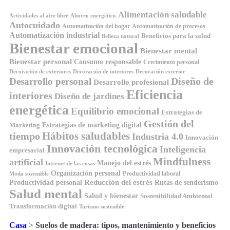
Alimentación saludable
Ahorro energético
Actividades al aire libre
Autocuidado
Automatización del hogar
Automatización de procesos
Automatización industrial
Beneficios para la salud
Belleza natural
Bienestar emocional
Bienestar mental
Bienestar personal
Consumo responsable
Crecimiento personal
Decoración de exteriores
Decoración de interiores
Decoración exterior
Diseño de
Desarrollo personal
Desarrollo profesional
Eficiencia
interiores
Diseño de jardines
energética
Equilibrio emocional
Estrategias de
Gestión del
Estrategias de marketing digital
Marketing
Hábitos saludables
tiempo
Industria 4.0
Innovación
Innovación tecnológica
Inteligencia
empresarial
Mindfulness
artificial
Manejo del estrés
Internet de las cosas
Organización personal
Productividad laboral
Moda sostenible
Reducción del estrés
Rutas de senderismo
Productividad personal
Salud mental
Salud y bienestar
Sostenibilidad Ambiental
Transformación digital
Turismo sostenible
Casa
>
Suelos de madera: tipos, mantenimiento y beneficios