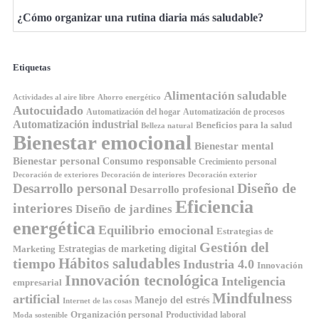
¿Cómo organizar una rutina diaria más saludable?
Etiquetas
Alimentación saludable
Ahorro energético
Actividades al aire libre
Autocuidado
Automatización del hogar
Automatización de procesos
Automatización industrial
Beneficios para la salud
Belleza natural
Bienestar emocional
Bienestar mental
Bienestar personal
Consumo responsable
Crecimiento personal
Decoración de exteriores
Decoración de interiores
Decoración exterior
Diseño de
Desarrollo personal
Desarrollo profesional
Eficiencia
interiores
Diseño de jardines
energética
Equilibrio emocional
Estrategias de
Gestión del
Estrategias de marketing digital
Marketing
tiempo
Hábitos saludables
Industria 4.0
Innovación
Innovación tecnológica
Inteligencia
empresarial
Mindfulness
artificial
Manejo del estrés
Internet de las cosas
Organización personal
Productividad laboral
Moda sostenible