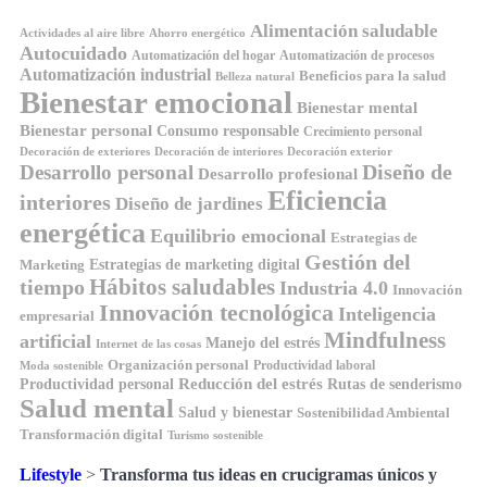
Alimentación saludable
Ahorro energético
Actividades al aire libre
Autocuidado
Automatización del hogar
Automatización de procesos
Automatización industrial
Beneficios para la salud
Belleza natural
Bienestar emocional
Bienestar mental
Bienestar personal
Consumo responsable
Crecimiento personal
Decoración de exteriores
Decoración de interiores
Decoración exterior
Diseño de
Desarrollo personal
Desarrollo profesional
Eficiencia
interiores
Diseño de jardines
energética
Equilibrio emocional
Estrategias de
Gestión del
Estrategias de marketing digital
Marketing
tiempo
Hábitos saludables
Industria 4.0
Innovación
Innovación tecnológica
Inteligencia
empresarial
Mindfulness
artificial
Manejo del estrés
Internet de las cosas
Organización personal
Productividad laboral
Moda sostenible
Reducción del estrés
Rutas de senderismo
Productividad personal
Salud mental
Salud y bienestar
Sostenibilidad Ambiental
Transformación digital
Turismo sostenible
Lifestyle
>
Transforma tus ideas en crucigramas únicos y