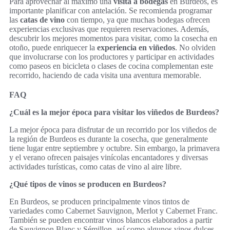
Para aprovechar al máximo una
visita a bodegas
en Burdeos, es
importante planificar con antelación. Se recomienda programar
las
catas de vino
con tiempo, ya que muchas bodegas ofrecen
experiencias exclusivas que requieren reservaciones. Además,
descubrir los mejores momentos para visitar, como la cosecha en
otoño, puede enriquecer la
experiencia en viñedos
. No olviden
que involucrarse con los productores y participar en actividades
como paseos en bicicleta o clases de cocina complementan este
recorrido, haciendo de cada visita una aventura memorable.
FAQ
¿Cuál es la mejor época para visitar los viñedos de Burdeos?
La mejor época para disfrutar de un recorrido por los viñedos de
la región de Burdeos es durante la cosecha, que generalmente
tiene lugar entre septiembre y octubre. Sin embargo, la primavera
y el verano ofrecen paisajes vinícolas encantadores y diversas
actividades turísticas, como catas de vino al aire libre.
¿Qué tipos de vinos se producen en Burdeos?
En Burdeos, se producen principalmente vinos tintos de
variedades como Cabernet Sauvignon, Merlot y Cabernet Franc.
También se pueden encontrar vinos blancos elaborados a partir
de Sauvignon Blanc y Sémillon, así como algunos vinos dulces