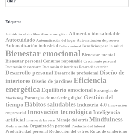
día?
Etiquetas
Alimentación saludable
Ahorro energético
Actividades al aire libre
Autocuidado
Automatización del hogar
Automatización de procesos
Automatización industrial
Beneficios para la salud
Belleza natural
Bienestar emocional
Bienestar mental
Bienestar personal
Consumo responsable
Crecimiento personal
Decoración de exteriores
Decoración de interiores
Decoración exterior
Diseño de
Desarrollo personal
Desarrollo profesional
Eficiencia
interiores
Diseño de jardines
energética
Equilibrio emocional
Estrategias de
Gestión del
Estrategias de marketing digital
Marketing
Hábitos saludables
tiempo
Industria 4.0
Innovación
Innovación tecnológica
Inteligencia
empresarial
Mindfulness
artificial
Manejo del estrés
Internet de las cosas
Organización personal
Productividad laboral
Moda sostenible
Reducción del estrés
Rutas de senderismo
Productividad personal