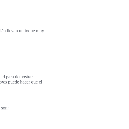
mbién llevan un toque muy
idad para demostrar
ores
puede hacer que el
 son: