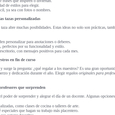
 frases que inspiren o diviertan.
d de estilos para elegir.
ácil, ya sea con fotos o nombres.
las tazas personalizadas
a taza abre muchas posibilidades. Estas ideas no solo son prácticas, ta
den personalizar para anotaciones o deberes.
 perfectos por su funcionalidad y estilo.
escritorio, con mensajes positivos para cada mes.
stros en fin de curso
o y surge la pregunta: ¿qué regalar a los maestros? Es una gran oportun
uerzo y dedicación durante el año. Elegir
regalos originales para profes
 profesores que sorprenden
el poder de sorprender y alegrar el día de un docente. Algunas opciones
lizadas, como clases de cocina o talleres de arte.
 especiales que hagan su trabajo más placentero.