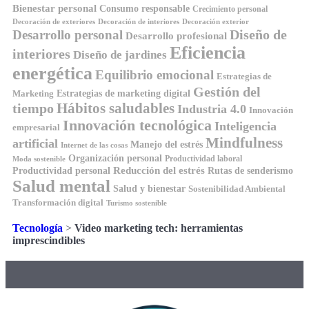
Bienestar personal
Consumo responsable
Crecimiento personal
Decoración de exteriores
Decoración de interiores
Decoración exterior
Diseño de
Desarrollo personal
Desarrollo profesional
Eficiencia
interiores
Diseño de jardines
energética
Equilibrio emocional
Estrategias de
Gestión del
Estrategias de marketing digital
Marketing
Hábitos saludables
tiempo
Industria 4.0
Innovación
Innovación tecnológica
Inteligencia
empresarial
Mindfulness
artificial
Manejo del estrés
Internet de las cosas
Organización personal
Productividad laboral
Moda sostenible
Reducción del estrés
Rutas de senderismo
Productividad personal
Salud mental
Salud y bienestar
Sostenibilidad Ambiental
Transformación digital
Turismo sostenible
Tecnología
>
Video marketing tech: herramientas
imprescindibles