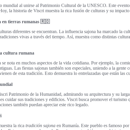
o mundial al unirse al Patrimonio Cultural de la UNESCO. Este evento 
oy, la historia de Viscri muestra la rica fusión de culturas y su impact
a en tierras rumanas 🇷🇴
ulturas diferentes se encuentran. La influencia sajona ha marcado la cult
adiciones vivas a través del tiempo. Así, muestra como distintas cultura
 la cultura rumana
na se nota en muchos aspectos de la vida cotidiana. Por ejemplo, la comid
ntiguas. Las fiestas sajonas también son especiales, uniendo a la gente c
vienen de esta tradición. Esto demuestra lo entrelazadas que están las cu
mundial
 Patrimonio de la Humanidad, admirando su arquitectura y su larga hi
es cuidar sus tradiciones y edificios. Viscri busca promover el turismo q
ciones también puedan apreciar este rico legado.
i
muestra la rica
tradición sajona
en Rumanía. Este pueblo es famoso por s