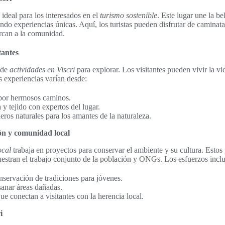
o ideal para los interesados en el
turismo sostenible
. Este lugar une la be
eando experiencias únicas. Aquí, los turistas pueden disfrutar de caminat
ercan a la comunidad.
tantes
 de
actividades en Viscri
para explorar. Los visitantes pueden vivir la vi
s experiencias varían desde:
 por hermosos caminos.
 y tejido con expertos del lugar.
ros naturales para los amantes de la naturaleza.
ón y comunidad local
ocal
trabaja en proyectos para conservar el ambiente y su cultura. Estos 
uestran el trabajo conjunto de la población y ONGs. Los esfuerzos incl
servación de tradiciones para jóvenes.
sanar áreas dañadas.
ue conectan a visitantes con la herencia local.
i