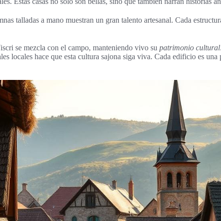
ales. Estas casas no solo son bellas, sino que también narran historias an
mnas talladas a mano muestran un gran talento artesanal. Cada estructura
Viscri se mezcla con el campo, manteniendo vivo su
patrimonio cultural
les locales hace que esta cultura sajona siga viva. Cada edificio es una 