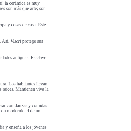
uí, la cerámica es muy
nes son más que arte; son
opa y cosas de casa. Este
. Así,
Viscri
protege sus
lidades antiguas. Es clave
ura. Los habitantes llevan
 raíces. Mantienen viva la
ebrar con danzas y comidas
n con modernidad de un
ía y enseña a los jóvenes