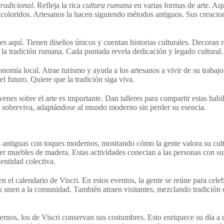
tradicional
. Refleja la rica
cultura rumana
en varias formas de arte. Aq
 coloridos. Artesanos la hacen siguiendo métodos antiguos. Sus creacio
s aquí. Tienen diseños únicos y cuentan historias culturales. Decoran r
r la tradición rumana. Cada puntada revela dedicación y legado cultural.
onomía local. Atrae turismo y ayuda a los artesanos a vivir de su trabajo
el futuro. Quiere que la tradición siga viva.
venes sobre el arte es importante. Dan talleres para compartir estas habi
al sobreviva, adaptándose al mundo moderno sin perder su esencia.
s antiguas con toques modernos, mostrando cómo la gente valora su cult
er muebles de madera. Estas actividades conectan a las personas con sus
dentidad colectiva.
en el calendario de Viscri. En estos eventos, la gente se reúne para cel
nes unen a la comunidad. También atraen visitantes, mezclando tradició
os, los de Viscri conservan sus costumbres. Esto enriquece su día a d