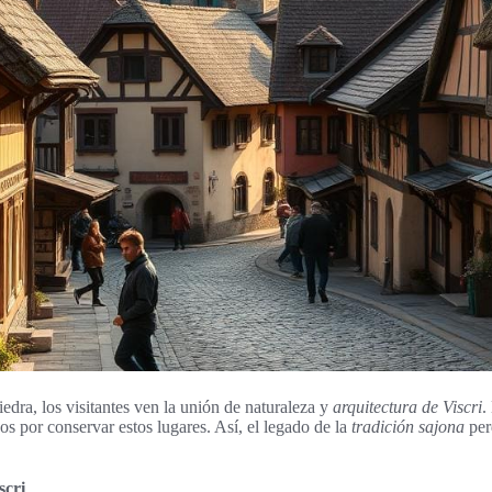
iedra, los visitantes ven la unión de naturaleza y
arquitectura de Viscri
.
zos por conservar estos lugares. Así, el legado de la
tradición sajona
per
scri