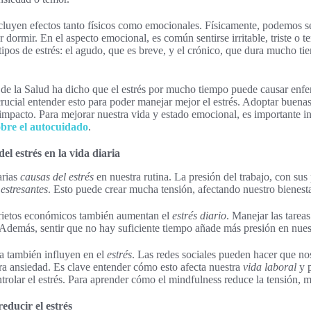
cluyen efectos tanto físicos como emocionales. Físicamente, podemos se
 dormir. En el aspecto emocional, es común sentirse irritable, triste o 
tipos de estrés: el agudo, que es breve, y el crónico, que dura mucho t
de la Salud ha dicho que el estrés por mucho tiempo puede causar enf
rucial entender esto para poder manejar mejor el estrés. Adoptar buena
u impacto. Para mejorar nuestra vida y estado emocional, es importante
sobre el autocuidado
.
del estrés en la vida diaria
arias
causas del estrés
en nuestra rutina. La presión del trabajo, con sus
 estresantes
. Esto puede crear mucha tensión, afectando nuestro bienesta
prietos económicos también aumentan el
estrés diario
. Manejar las tareas
 Además, sentir que no hay suficiente tiempo añade más presión en nues
ía también influyen en el
estrés
. Las redes sociales pueden hacer que 
ra ansiedad. Es clave entender cómo esto afecta nuestra
vida laboral
y p
rolar el estrés. Para aprender cómo el mindfulness reduce la tensión, 
educir el estrés