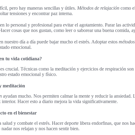
fícil, pero hay maneras sencillas y útiles.
Métodos de relajación
como el
ltar tensiones y encontrar paz interna.
 en lo personal y profesional para evitar el agotamiento. Parar las activ
 Hacer cosas que nos gustan, como leer o saborear una buena comida, ayu
 nuestro día a día puede bajar mucho el estrés. Adoptar estos
métodos 
estado emocional.
en tu vida cotidiana?
a es crucial. Técnicas como la meditación y ejercicios de respiración so
stro estado emocional y físico.
y meditación
n
ayudan mucho. Nos permiten calmar la mente y reducir la ansiedad. L
z interior. Hacer esto a diario mejora la vida significativamente.
acto en el bienestar
 salud y combate el estrés. Hacer deporte libera endorfinas, que nos hac
nadar nos relajan y nos hacen sentir bien.