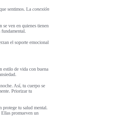
n que sentimos. La
conexión
n se ven en quienes tienen
s fundamental.
erzan el soporte emocional
un estilo de vida con buena
ansiedad.
 noche. Así, tu cuerpo se
ente. Priorizar tu
n protege tu salud mental.
. Ellas promueven un