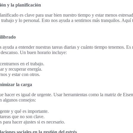
ón y la planificación
anificado es clave para usar bien nuestro tiempo y estar menos estresad
trabajo y lo personal. Esto nos ayuda a sentirnos más tranquilos. Aquí
ilibrado
s ayuda a entender nuestras tareas diarias y cuánto tiempo tenemos. Es
de descanso. Un buen horario incluye:
ntrarnos en el trabajo.
ar y recuperar energía.
nos y estar con otros.
nimizar la carga
e hacer es igual de urgente. Usar herramientas como la matriz de Eis
an algunos consejos:
rgente y qué es importante.
tareas que no son clave.
para hacer ajustes si es necesario.
aciones sociales en la gestión del estrés