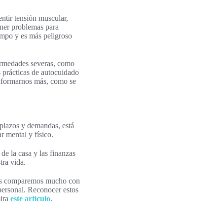
ntir tensión muscular,
tener problemas para
iempo y es más peligroso
ermedades severas, como
s prácticas de autocuidado
 informarnos más, como se
 plazos y demandas, está
r mental y físico.
 de la casa y las finanzas
tra vida.
nos comparemos mucho con
ersonal. Reconocer estos
mira
este artículo
.