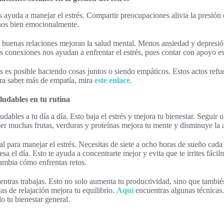
s ayuda a manejar el estrés. Compartir preocupaciones alivia la presió
rnos bien emocionalmente.
s buenas relaciones mejoran la salud mental. Menos ansiedad y depresió
tas conexiones nos ayudan a enfrentar el estrés, pues contar con apoyo e
s es posible haciendo cosas juntos o siendo empáticos. Estos actos refu
ra saber más de empatía, mira
este enlace
.
ludables en tu rutina
udables a tu día a día. Esto baja el estrés y mejora tu bienestar. Seguir 
er muchas frutas, verduras y proteínas mejora tu mente y disminuye la 
 para manejar el estrés. Necesitas de siete a ocho horas de sueño cada
sa el día. Esto te ayuda a concentrarte mejor y evita que te irrites fácilm
cambia cómo enfrentas retos.
ntras trabajas. Esto no solo aumenta tu productividad, sino que tambié
as de relajación mejora tu equilibrio.
Aquí
encuentras algunas técnicas
o tu bienestar general.