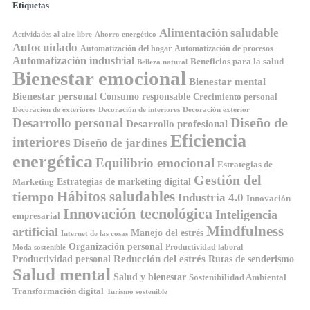
Etiquetas
Alimentación saludable
Ahorro energético
Actividades al aire libre
Autocuidado
Automatización del hogar
Automatización de procesos
Automatización industrial
Beneficios para la salud
Belleza natural
Bienestar emocional
Bienestar mental
Bienestar personal
Consumo responsable
Crecimiento personal
Decoración de exteriores
Decoración de interiores
Decoración exterior
Diseño de
Desarrollo personal
Desarrollo profesional
Eficiencia
interiores
Diseño de jardines
energética
Equilibrio emocional
Estrategias de
Gestión del
Estrategias de marketing digital
Marketing
Hábitos saludables
tiempo
Industria 4.0
Innovación
Innovación tecnológica
Inteligencia
empresarial
Mindfulness
artificial
Manejo del estrés
Internet de las cosas
Organización personal
Productividad laboral
Moda sostenible
Reducción del estrés
Rutas de senderismo
Productividad personal
Salud mental
Salud y bienestar
Sostenibilidad Ambiental
Transformación digital
Turismo sostenible