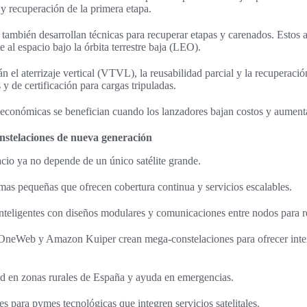
s y recuperación de la primera etapa.
también desarrollan técnicas para recuperar etapas y carenados. Estos 
te al espacio bajo la órbita terrestre baja (LEO).
án el aterrizaje vertical (VTVL), la reusabilidad parcial y la recuperac
y de certificación para cargas tripuladas.
 económicas se benefician cuando los lanzadores bajan costos y aument
constelaciones de nueva generación
acio ya no depende de un único satélite grande.
mas pequeñas que ofrecen cobertura continua y servicios escalables.
 inteligentes con diseños modulares y comunicaciones entre nodos para 
OneWeb y Amazon Kuiper crean mega-constelaciones para ofrecer intern
ad en zonas rurales de España y ayuda en emergencias.
 para pymes tecnológicas que integren servicios satelitales.