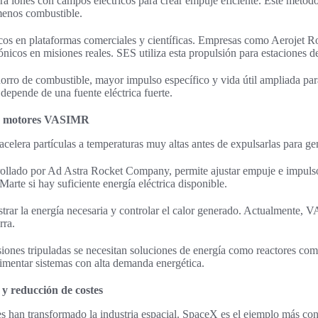
ra iones con campos eléctricos para crear empuje eficiente. Este método 
menos combustible.
icos en plataformas comerciales y científicas. Empresas como Aerojet 
nicos en misiones reales. SES utiliza esta propulsión para estaciones de 
horro de combustible, mayor impulso específico y vida útil ampliada pa
 depende de una fuente eléctrica fuerte.
 y motores VASIMR
celera partículas a temperaturas muy altas antes de expulsarlas para g
llado por Ad Astra Rocket Company, permite ajustar empuje e impulso
Marte si hay suficiente energía eléctrica disponible.
istrar la energía necesaria y controlar el calor generado. Actualmente,
rra.
nes tripuladas se necesitan soluciones de energía como reactores comp
imentar sistemas con alta demanda energética.
 y reducción de costes
les han transformado la industria espacial. SpaceX es el ejemplo más co