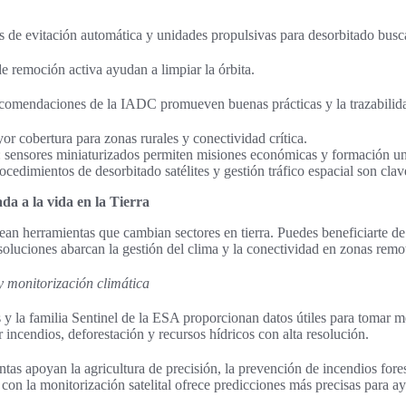
de evitación automática y unidades propulsivas para desorbitado buscan
e remoción activa ayudan a limpiar la órbita.
ecomendaciones de la IADC promueven buenas prácticas y la trazabilida
or cobertura para zonas rurales y conectividad crítica.
: sensores miniaturizados permiten misiones económicas y formación uni
cedimientos de desorbitado satélites y gestión tráfico espacial son clave
ada a la vida en la Tierra
ean herramientas que cambian sectores en tierra. Puedes beneficiarte d
soluciones abarcan la gestión del clima y la conectividad en zonas remo
y monitorización climática
y la familia Sentinel de la ESA proporcionan datos útiles para tomar m
 incendios, deforestación y recursos hídricos con alta resolución.
tas apoyan la agricultura de precisión, la prevención de incendios fores
con la monitorización satelital ofrece predicciones más precisas para 