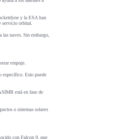
ayuda a los satélites a
Rocketdyne y la ESA han
servicio orbital.
ra las naves. Sin embargo,
enerar empuje.
 específico. Esto puede
 VASIMR está en fase de
actos o sistemas solares
nocido con Falcon 9, que