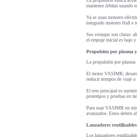
La propulsión iónica acele
mantener órbitas usando 
Ya se usan motores eléctr
integrado motores Hall e ió
Sus ventajas son claras: a
el empuje inicial es bajo y
Propulsión por plasma
La propulsión por plasma a
El motor VASIMR, desarro
reducir tiempos de viaje a 
El reto principal es sumin
prototipos y pruebas en tie
Para usar VASIMR en misio
avanzados. Estos deben al
Lanzadores reutilizables
Los lanzadores reutilizab