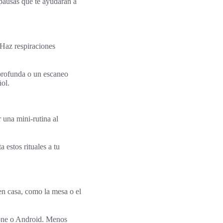
 pausas que te ayudarán a
. Haz respiraciones
 profunda o un escaneo
ol.
r una mini-rutina al
 estos rituales a tu
en casa, como la mesa o el
hone o Android. Menos