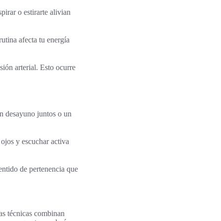
irar o estirarte alivian
utina afecta tu energía
sión arterial. Esto ocurre
n desayuno juntos o un
s ojos y escuchar activa
sentido de pertenencia que
stas técnicas combinan