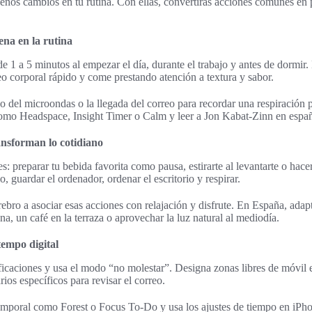
ueños cambios en tu rutina. Con ellas, convertirás acciones comunes en
ena en la rutina
de 1 a 5 minutos al empezar el día, durante el trabajo y antes de dormir
o corporal rápido y come prestando atención a textura y sabor.
o del microondas o la llegada del correo para recordar una respiración
omo Headspace, Insight Timer o Calm y leer a Jon Kabat-Zinn en españ
ransforman lo cotidiano
es: preparar tu bebida favorita como pausa, estirarte al levantarte o hace
o, guardar el ordenador, ordenar el escritorio y respirar.
ebro a asociar esas acciones con relajación y disfrute. En España, adapta
ena, un café en la terraza o aprovechar la luz natural al mediodía.
tempo digital
ficaciones y usa el modo “no molestar”. Designa zonas libres de móvil 
ios específicos para revisar el correo.
emporal como Forest o Focus To-Do y usa los ajustes de tiempo en iP