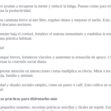
 ayudan a recuperar la mente y reducir la fatiga. Pausas cortas para resp
an la productividad.
a caminata breve al aire libre, regulan ritmos y mejoran el sueño. Esta r
del descanso nocturno.
mente baja el cortisol, fortalece el sistema inmunitario y estabiliza la ten
una práctica habitual.
ial
nque breves, fortalecen vínculos y aumentan la sensación de apoyo. U
rzan la conexión social diaria.
prestar atención en interacciones cortas multiplica su efecto. Mirar a lo
ja, familia y amistad.
idad y rituales sociales simples, como un paseo o café. Esto cultiva un 
al.
as prácticas para disfrutarlos más
pequeños instantes, necesitas prácticas sencillas y fáciles de repetir. E