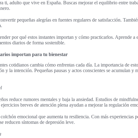
ra ti, adulto que vive en España. Buscas mejorar el equilibrio entre trab
inero.
onvertir pequeñas alegrías en fuentes regulares de satisfacción. Tambié
a.
der por qué estos instantes importan y cómo practicarlos. Aprende a es
entos diarios de forma sostenible.
arios importan para tu bienestar
tantes cotidianos cambia cómo enfrentas cada día. La importancia de es
ión y la intención. Pequeñas pausas y actos conscientes se acumulan y m
l
ños reduce rumores mentales y baja la ansiedad. Estudios de mindfuln
ejercicios breves de atención plena ayudan a mejorar la regulación emo
n colchón emocional que aumenta tu resiliencia. Con más experiencias po
se reducen síntomas de depresión leve.
a